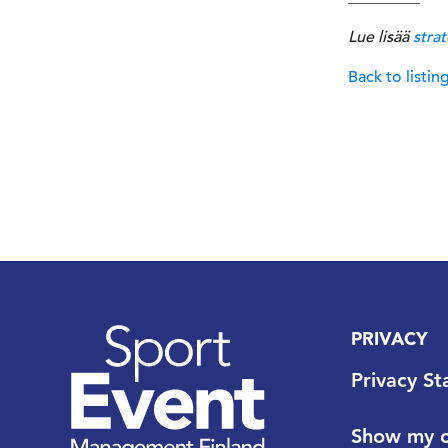
Lue lisää
strat
Back to listin
PRIVACY
Privacy S
Show my c