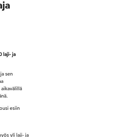
aja
laji- ja
ja sen
aa
aikavälillä
änä.
ousi esiin
 yli laji- ja