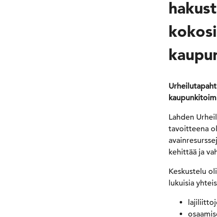
hakust
kokosi 
kaupu
Urheilutapaht
kaupunkitoimi
Lahden Urheilu
tavoitteena oli
avainresurssej
kehittää ja v
Keskustelu oli
lukuisia yhtei
lajiliitt
osaamise