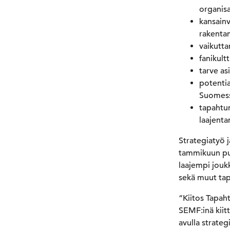
organisa
kansainv
rakenta
vaikutta
fanikult
tarve as
potentia
Suomess
tapahtum
laajent
Strategiatyö 
tammikuun puo
laajempi joukk
sekä muut tapa
“Kiitos Tapah
SEMF:inä kiit
avulla strate