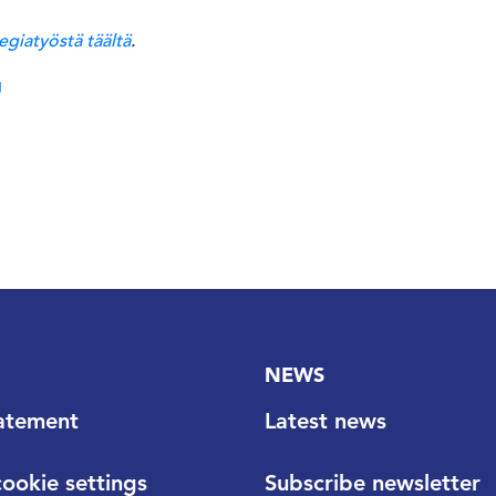
egiatyöstä täältä
.
g
NEWS
tatement
Latest news
ookie settings
Subscribe newsletter