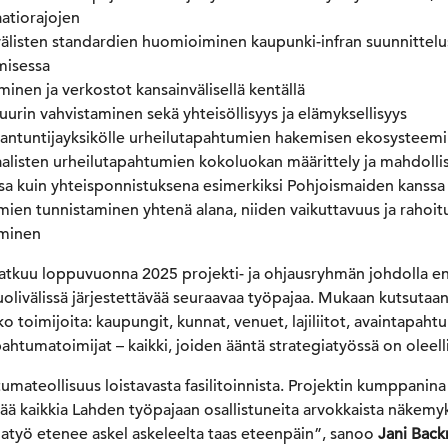
atiorajojen
älisten standardien huomioiminen kaupunki-infran suunnittelu
misessa
minen ja verkostot kansainvälisellä kentällä
tuurin vahvistaminen sekä yhteisöllisyys ja elämyksellisyys
iantuntijayksikölle urheilutapahtumien hakemisen ekosysteem
alisten urheilutapahtumien kokoluokan määrittely ja mahdolli
a kuin yhteisponnistuksena esimerkiksi Pohjoismaiden kanssa
ien tunnistaminen yhtenä alana, niiden vaikuttavuus ja rahoi
aminen
jatkuu loppuvuonna 2025 projekti- ja ohjausryhmän johdolla e
livälissä järjestettävää seuraavaa työpajaa. Mukaan kutsutaan
o toimijoita: kaupungit, kunnat, venuet, lajiliitot, avaintapaht
htumatoimijat – kaikki, joiden ääntä strategiatyössä on oleelli
tumateollisuus loistavasta fasilitoinnista. Projektin kumppani
tää kaikkia Lahden työpajaan osallistuneita arvokkaista näkemyk
giatyö etenee askel askeleelta taas eteenpäin”, sanoo
Jani Bac