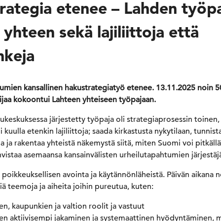
rategia etenee – Lahden työp
yhteen sekä lajiliittoja että
nkeja
umien kansallinen hakustrategiatyö etenee. 13.11.2025 noin 50 
jaa kokoontui Lahteen yhteiseen työpajaan.
keskuksessa järjestetty työpaja oli strategiaprosessin toinen, 
 kuulla etenkin lajiliittoja; saada kirkastusta nykytilaan, tunnist
a ja rakentaa yhteistä näkemystä siitä, miten Suomi voi pitkällä 
ahvistaa asemaansa kansainvälisten urheilutapahtumien järjestäj
 poikkeuksellisen avointa ja käytännönläheistä. Päivän aikana n
siä teemoja ja aiheita joihin pureutua, kuten:
ojen, kaupunkien ja valtion roolit ja vastuut
n aktiivisempi jakaminen ja systemaattinen hyödyntäminen, myös