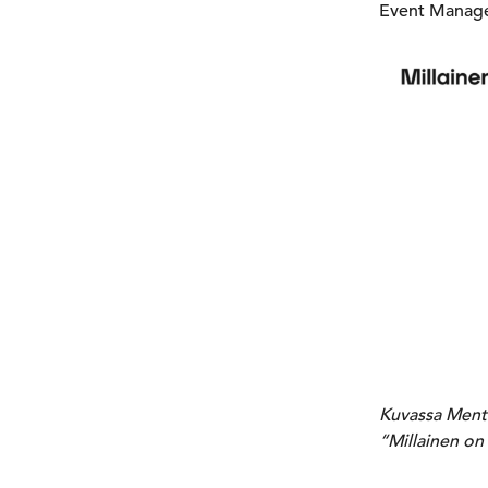
Event Managem
Kuvassa Menti
“Millainen o
_________