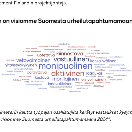
ent Finlandin projektijohtaja.
meterin kautta työpajan osallistujilta kerätyt vastaukset kysy
n visiomme Suomesta urheilutapahtumamaana 2024”.