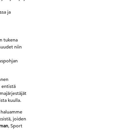
ssa ja
in tukena
suudet niin
tuspohjan
nnen
 entistä
umajärjestäjät
sta kuulla.
na haluamme
sistä, joiden
kman
, Sport